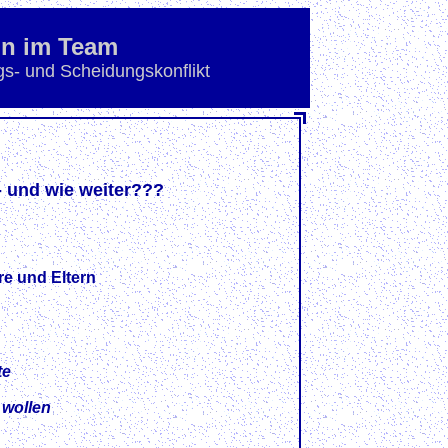
on im Team
gs- und Scheidungskonflikt
- und wie weiter???
e und Eltern
te
wollen