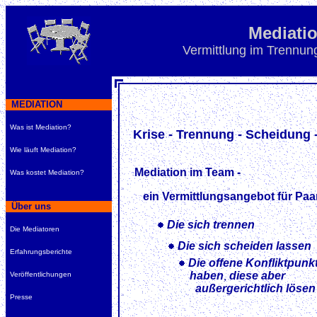
Mediati
Vermittlung im Trennun
MEDIATION
Was ist Mediation?
Krise - Trennung - Scheidung 
Wie läuft Mediation?
Mediation im Team -
Was kostet Mediation?
ein Vermittlungsangebot für Paar
Über uns
Die sich trennen
Die Mediatoren
Die sich scheiden lassen
Erfahrungsberichte
Die offene Konfliktpunk
haben
,
diese aber
Veröffentlichungen
außergerichtlich lösen
Presse